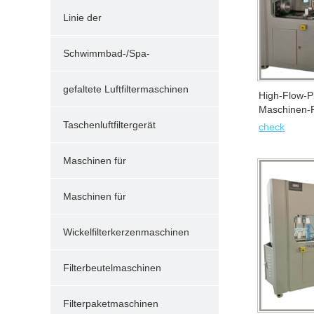
Durchfluss
Linie der
Kapselfilterkartuschenmaschinen
Schwimmbad-/Spa-
Plisseefilteranlagen
gefaltete Luftfiltermaschinen
High-Flow-Pl
Maschinen-P
Taschenluftfiltergerät
check
Maschinen für
Staubfilterpatronen
Maschinen für
schmelzgeblasene Filter
Wickelfilterkerzenmaschinen
Filterbeutelmaschinen
Filterpaketmaschinen