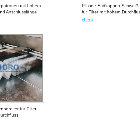
erpatronen mit hohem
Plissee-Endkappen-Schweißg
und Anschlusslänge
für Filter mit hohem Durchflu
geräte
check
nbereiter für Filter
urchfluss