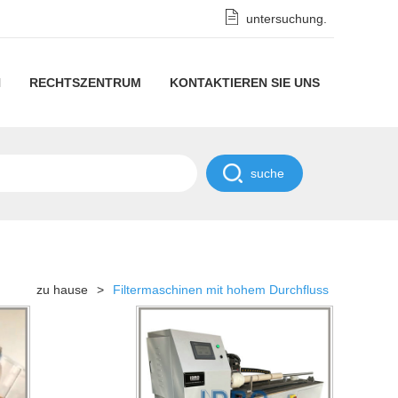
untersuchung.
N
RECHTSZENTRUM
KONTAKTIEREN SIE UNS
rationstechnik
Datenschutzhinweise
ernehmens
Geheimhaltungsrichtlinie
ichten
strielle
ichten
zu hause
>
Filtermaschinen mit hohem Durchfluss
aschinen