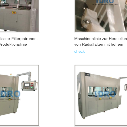
für
Maschinen
Staubfilterpatronen
für
Wickelfilterkerzenmasc
schmelzgeblasene
Filterbeutelmaschinen
issee-Filterpatronen-
Maschinenlinie zur Herstellu
roduktionslinie
von Radialfalten mit hohem
Filter
Filterpaketmaschinen
Durchfluss für plissierte
check
Filterpatronen
Schweißer
für
Filtereinsatz,
Kunststoffrohrteile
der
Teile
herstellt