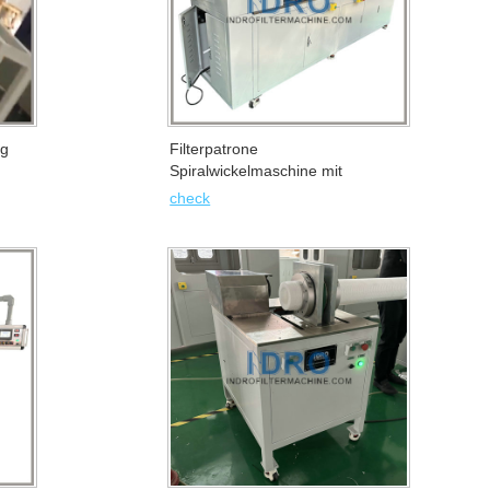
hinen
ng
Filterpatrone
Spiralwickelmaschine mit
spiralförmigem Wickelband
check
(Riemen)