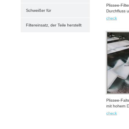
Plissee-Filt
Schweißer für
Durchfluss 
für Schweiß
check
Kunststoffrohrteile
Filtereinsatz, der Teile herstellt
Plissee-Falte
mit hohem D
check