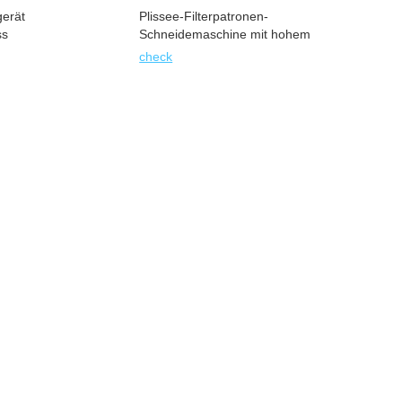
erät
Plissee-Filterpatronen-
ss
Schneidemaschine mit hohem
Durchfluss
check