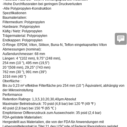
-Hohe Durchflussraten bei geringen Druckverlusten
-Alle Polypropylen-Konstruktion
Spezifikationen
Baumaterialien:
Filtermedium: Polypropylen
Hardware: Polypropylen
Käfig / Netz: Polypropylen
Trägermaterial: Polypropylen
Endkappen: Polypropylen
O-Ringe: EPDM, Viton, Silikon, Buna-N, Teflon eingekapseltes Viton
Abmessungen (nominal):
Außendurchmesser: 68 mm
Längen: 4 "(102 mm), 9,75" (248 mm),
254 mm (10 "), 495 mm (19,5")
20 "(508 mm), 29,25" (743 mm)
762 mm (30 "), 991 mm (39")
1016 mm (40 ")
Oberfläche :
Bis zu 0,23 m² effektive Filterfläche pro 254 mm (10 ") Äquivalent, abhängig von
der Mikroeinstufung
Performance
Retention Ratings: 1,3,5,10,20,30,40μm Absolut
Maximaler Betriebsdruck: 70 psid (4,8 bar) bei 120
℉
(49
℉
)
40 psid (2,8 bar) bei 150
℉
(65
℃
)
Empfohlener Differenzdruck zum Auswechseln: 35 psid (2,4 bar)
FDA-gelistete Materialien:
Hergestellt aus Materialien, die von der FDA für Anwendungen mit
Lebensmittelkontakt in Titel 21 des USCode of Federal Regulations gelistet