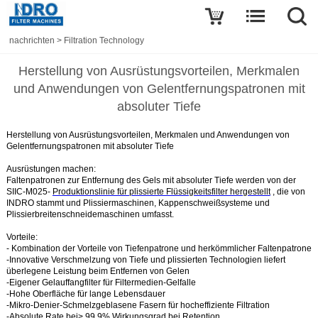
nachrichten
>
Filtration Technology
Herstellung von Ausrüstungsvorteilen, Merkmalen
und Anwendungen von Gelentfernungspatronen mit
absoluter Tiefe
Herstellung von Ausrüstungsvorteilen, Merkmalen und Anwendungen von
Gelentfernungspatronen mit
absoluter Tiefe
Ausrüstungen machen:
Faltenpatronen zur Entfernung
des Gels mit absoluter Tiefe werden von der
SIIC-M025-
Produktionslinie für plissierte Flüssigkeitsfilter hergestellt
, die von
INDRO stammt und Plissiermaschinen,
Kappenschweißsysteme
und
Plissierbreitenschneidemaschinen umfasst.
Vorteile:
- Kombination der Vorteile von Tiefenpatrone und herkömmlicher Faltenpatrone
-Innovative Verschmelzung von Tiefe und plissierten Technologien liefert
überlegene Leistung beim Entfernen von Gelen
-Eigener Gelauffangfilter für Filtermedien-Gelfalle
-Hohe Oberfläche für lange Lebensdauer
-Mikro-Denier-Schmelzgeblasene Fasern für hocheffiziente Filtration
-Absolute Rate bei> 99,9% Wirkungsgrad bei Retention