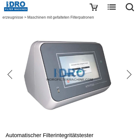
Eine Rezension schreiben
erzeugnisse
>
Maschinen mit gefalteten Filterpatronen
Automatischer
Filterintegritätstester
Name
E-
mail
thema
Automatischer Filterintegritätstester
botschaft