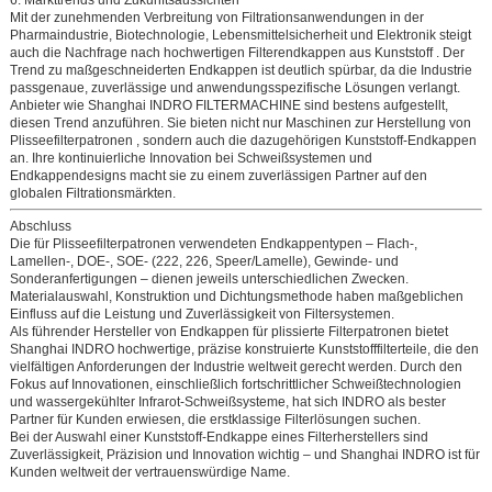
Mit der zunehmenden Verbreitung von Filtrationsanwendungen in der
Pharmaindustrie, Biotechnologie, Lebensmittelsicherheit und Elektronik steigt
auch die Nachfrage nach hochwertigen
Filterendkappen aus Kunststoff
. Der
Trend zu
maßgeschneiderten Endkappen
ist deutlich spürbar, da die Industrie
passgenaue, zuverlässige und anwendungsspezifische Lösungen verlangt.
Anbieter wie
Shanghai INDRO FILTERMACHINE
sind bestens aufgestellt,
diesen Trend anzuführen. Sie bieten nicht nur
Maschinen zur Herstellung von
Plisseefilterpatronen
, sondern auch die dazugehörigen
Kunststoff-Endkappen
an. Ihre kontinuierliche Innovation bei Schweißsystemen und
Endkappendesigns macht sie zu einem zuverlässigen Partner auf den
globalen Filtrationsmärkten.
Abschluss
Die
für Plisseefilterpatronen verwendeten Endkappentypen
– Flach-,
Lamellen-, DOE-, SOE- (222, 226, Speer/Lamelle), Gewinde- und
Sonderanfertigungen – dienen jeweils unterschiedlichen Zwecken.
Materialauswahl, Konstruktion und Dichtungsmethode haben maßgeblichen
Einfluss auf die Leistung und Zuverlässigkeit von Filtersystemen.
Als führender
Hersteller von Endkappen für plissierte Filterpatronen
bietet
Shanghai INDRO
hochwertige, präzise konstruierte
Kunststofffilterteile,
die den
vielfältigen Anforderungen der Industrie weltweit gerecht werden. Durch den
Fokus auf Innovationen, einschließlich fortschrittlicher Schweißtechnologien
und wassergekühlter Infrarot-Schweißsysteme, hat sich INDRO als bester
Partner für Kunden erwiesen, die erstklassige Filterlösungen suchen.
Bei der Auswahl einer
Kunststoff-Endkappe eines Filterherstellers
sind
Zuverlässigkeit, Präzision und Innovation wichtig – und Shanghai INDRO ist für
Kunden weltweit der vertrauenswürdige Name.