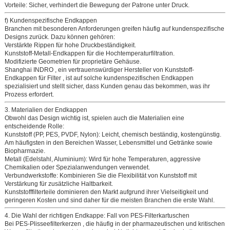
Vorteile:
Sicher, verhindert die Bewegung der Patrone unter Druck.
f) Kundenspezifische Endkappen
Branchen mit besonderen Anforderungen greifen häufig auf
kundenspezifische
Designs
zurück. Dazu können gehören:
Verstärkte Rippen für hohe Druckbeständigkeit.
Kunststoff-Metall-Endkappen für die Hochtemperaturfiltration.
Modifizierte Geometrien für proprietäre Gehäuse.
Shanghai INDRO
, ein vertrauenswürdiger
Hersteller von Kunststoff-
Endkappen für Filter
, ist auf solche kundenspezifischen Endkappen
spezialisiert und stellt sicher, dass Kunden genau das bekommen, was ihr
Prozess erfordert.
3. Materialien der Endkappen
Obwohl das Design wichtig ist, spielen auch
die Materialien
eine
entscheidende Rolle:
Kunststoff (PP, PES, PVDF, Nylon):
Leicht, chemisch beständig, kostengünstig.
Am häufigsten in den Bereichen Wasser, Lebensmittel und Getränke sowie
Biopharmazie.
Metall (Edelstahl, Aluminium):
Wird für hohe Temperaturen, aggressive
Chemikalien oder Spezialanwendungen verwendet.
Verbundwerkstoffe:
Kombinieren Sie die Flexibilität von Kunststoff mit
Verstärkung für zusätzliche Haltbarkeit.
Kunststofffilterteile
dominieren den Markt aufgrund ihrer Vielseitigkeit und
geringeren Kosten und sind daher für die meisten Branchen die erste Wahl.
4. Die Wahl der richtigen Endkappe: Fall von PES-Filterkartuschen
Bei
PES-Plisseefilterkerzen
, die häufig in der pharmazeutischen und kritischen