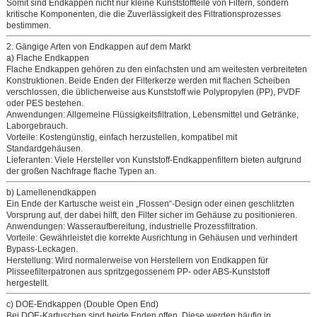
Somit sind Endkappen nicht nur kleine
Kunststoffteile von Filtern,
sondern
kritische Komponenten, die die Zuverlässigkeit des Filtrationsprozesses
bestimmen.
2. Gängige Arten von Endkappen auf dem Markt
a) Flache Endkappen
Flache Endkappen gehören zu den einfachsten und am weitesten verbreiteten
Konstruktionen. Beide Enden der Filterkerze werden mit flachen Scheiben
verschlossen, die üblicherweise aus
Kunststoff
wie Polypropylen (PP), PVDF
oder PES bestehen.
Anwendungen:
Allgemeine Flüssigkeitsfiltration, Lebensmittel und Getränke,
Laborgebrauch.
Vorteile:
Kostengünstig, einfach herzustellen, kompatibel mit
Standardgehäusen.
Lieferanten:
Viele
Hersteller von Kunststoff-Endkappenfiltern
bieten aufgrund
der großen Nachfrage flache Typen an.
b) Lamellenendkappen
Ein Ende der Kartusche weist ein „Flossen“-Design oder einen geschlitzten
Vorsprung auf, der dabei hilft, den Filter sicher im Gehäuse zu positionieren.
Anwendungen:
Wasseraufbereitung, industrielle Prozessfiltration.
Vorteile:
Gewährleistet die korrekte Ausrichtung in Gehäusen und verhindert
Bypass-Leckagen.
Herstellung:
Wird normalerweise von
Herstellern von Endkappen für
Plisseefilterpatronen
aus spritzgegossenem PP- oder ABS-Kunststoff
hergestellt.
c) DOE-Endkappen (Double Open End)
Bei DOE-Kartuschen sind beide Enden offen. Diese werden häufig in