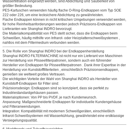
Wasserfiltration eingesetzt werden, sind Abdichtung und Sauberkeit von
größter Bedeutung.
PES-Kartuschen verwenden häufig
flache O-Ring-Endkappen vom Typ SOE
222 oder 226,
um eine lecksichere Abdichtung zu gewährleisten.
Flache Endkappen können in nicht kritischen Umgebungen verwendet werden,
für hohe Reinheitsanforderungen werden jedoch
Präzisions-Endkappen von
Lieferanten wie Shanghai INDRO
bevorzugt.
Die Materialkompatibilität von PES stellt sicher, dass die Endkappen beim
Schweißen, häufig mithilfe von
Infrarot- oder Heizplattenschweißsystemen
,
nahtlos mit dem Filtermedium verbunden werden.
5. Die Rolle von Shanghai INDRO bei der Endkappenherstellung
Shanghai INDRO FILTERMACHINE
ist nicht nur ein Lieferant von
Maschinen
zur Herstellung von Plisseefilterpatronen,
sondern auch ein führender
Hersteller von Endkappen für Plisseefilterpatronen
. Dank ihrer Expertise in der
Herstellung
von Kunststofffilterteilen
, einschließlich Präzisionsendkappen,
genießen sie weltweit großes Vertrauen.
Die wichtigsten Vorteile der Wahl von
Shanghai INDRO als Hersteller von
Kunststoff-Endkappen für Filter
sind:
Präzisionsdesign:
Endkappen sind so konzipiert, dass sie perfekt zu
Industriestandardgehäusen passen.
Materialoptionen:
Von PP bis PVDF, je nach Kundenwunsch.
Anpassung:
Maßgeschneiderte Endkappen für individuelle Kundengehäuse
und Filteranwendungen.
Integration:
Kompatibilität mit modernen Schweißgeräten, einschließlich
Infrarot-Schweißsystemen mit Wasserkühlung, gewährleistet eine erstklassige
Versiegelungsqualität.
6. Markttrends und Zukunftsaussichten