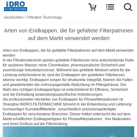
nachrichten
>
Filtration Technology
Arten von Endkappen, die für gefaltete Filterpatronen
auf dem Markt verwendet werden
Arten von Endkappen, die für gefaltete Filterpatronen auf dem Markt verwendet
werden
In der Filtrationstechnik spielen
gefaltete Filterkerzen
eine entscheidende Rolle
für sauberes Wasser, reine Chemikalien, pharmazeutische Sicherheit und
zuverlässige Industrieprozesse. Während das gefaltete Medium selbst für die
Leistung entscheidend ist, sind die
Endkappen der gefalteten Filterkerzen
ebenso wichtig. Endkappen sorgen für strukturelle Integrität, fixieren die Falten
und gewährleisten die ordnungsgemäße Abdichtung im Filtergehäuse. Die
Wahl des richtigen Endkappentyps ist entscheidend für Effizienz, Sicherheit
und die Einhaltung anwendungsspezifischer Anforderungen.
Als professioneller
Hersteller von Endkappen für Plisseefilterpatronen
ist
Shanghai INDRO FILTERMACHINE
führend in der Entwicklung und Lieferung
hochwertiger
Kunststofffilterteile
, einschließlich präzisionsgefertigter
Endkappen für verschiedene Branchen. Dieser Artikel untersucht die
auf dem
Markt erhältlichen Endkappentypen für Plisseefilterpatronen
, ihre Materialien
und ihren Einfluss auf die Filterleistung.