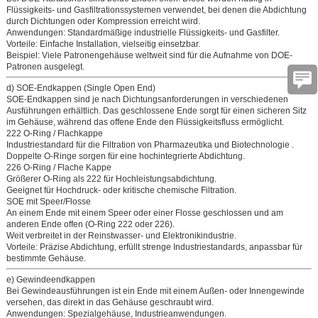
Flüssigkeits- und Gasfiltrationssystemen verwendet, bei denen die Abdichtung
durch Dichtungen oder Kompression erreicht wird.
Anwendungen:
Standardmäßige industrielle Flüssigkeits- und Gasfilter.
Vorteile:
Einfache Installation, vielseitig einsetzbar.
Beispiel:
Viele Patronengehäuse weltweit sind für die Aufnahme von DOE-
Patronen ausgelegt.
d) SOE-Endkappen (Single Open End)
SOE-Endkappen sind je nach Dichtungsanforderungen in verschiedenen
Ausführungen erhältlich. Das geschlossene Ende sorgt für einen sicheren Sitz
im Gehäuse, während das offene Ende den Flüssigkeitsfluss ermöglicht.
222 O-Ring / Flachkappe
Industriestandard für
die Filtration von Pharmazeutika und Biotechnologie
.
Doppelte O-Ringe sorgen für eine hochintegrierte Abdichtung.
226 O-Ring / Flache Kappe
Größerer O-Ring als 222 für Hochleistungsabdichtung.
Geeignet für Hochdruck- oder kritische chemische Filtration.
SOE mit Speer/Flosse
An einem Ende mit einem Speer oder einer Flosse geschlossen und am
anderen Ende offen (O-Ring 222 oder 226).
Weit verbreitet in der Reinstwasser- und Elektronikindustrie.
Vorteile:
Präzise Abdichtung, erfüllt strenge Industriestandards, anpassbar für
bestimmte Gehäuse.
e) Gewindeendkappen
Bei Gewindeausführungen ist ein Ende mit einem Außen- oder Innengewinde
versehen, das direkt in das Gehäuse geschraubt wird.
Anwendungen:
Spezialgehäuse, Industrieanwendungen.