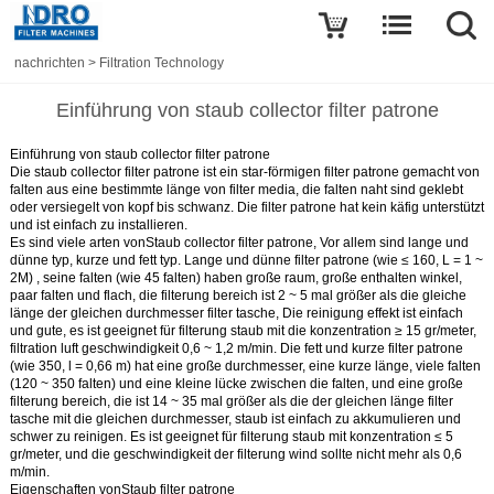
nachrichten
>
Filtration Technology
Einführung von staub collector filter patrone
Einführung von staub collector filter patrone
Die staub collector filter patrone ist ein star-förmigen filter patrone gemacht von
falten aus eine bestimmte länge von filter media, die falten naht sind geklebt
oder versiegelt von kopf bis schwanz. Die filter patrone hat kein käfig unterstützt
und ist einfach zu installieren.
Es sind viele arten von
Staub collector filter patrone
, Vor allem sind lange und
dünne typ, kurze und fett typ. Lange und dünne filter patrone (wie ≤ 160, L = 1 ~
2M) , seine falten (wie 45 falten) haben große raum, große enthalten winkel,
paar falten und flach, die filterung bereich ist 2 ~ 5 mal größer als die gleiche
länge der gleichen durchmesser filter tasche, Die reinigung effekt ist einfach
und gute, es ist geeignet für filterung staub mit die konzentration ≥ 15 gr/meter,
filtration luft geschwindigkeit 0,6 ~ 1,2 m/min. Die fett und kurze filter patrone
(wie 350, l = 0,66 m) hat eine große durchmesser, eine kurze länge, viele falten
(120 ~ 350 falten) und eine kleine lücke zwischen die falten, und eine große
filterung bereich, die ist 14 ~ 35 mal größer als die der gleichen länge filter
tasche mit die gleichen durchmesser, staub ist einfach zu akkumulieren und
schwer zu reinigen. Es ist geeignet für filterung staub mit konzentration ≤ 5
gr/meter, und die geschwindigkeit der filterung wind sollte nicht mehr als 0,6
m/min.
Eigenschaften von
Staub filter patrone