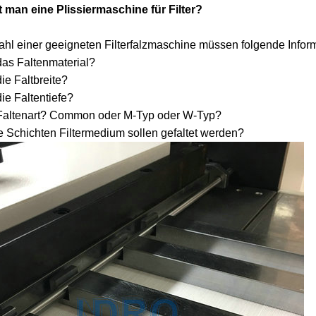
 man eine Plissiermaschine für Filter?
für
Maschinen
hl einer geeigneten Filterfalzmaschine müssen folgende Inform
Staubfilterpatronen
für
Wickelfilterkerzenmasc
 das Faltenmaterial?
die Faltbreite?
schmelzgeblasene
Filterbeutelmaschinen
die Faltentiefe?
 Faltenart? Common oder M-Typ oder W-Typ?
Filter
Filterpaketmaschinen
le Schichten Filtermedium sollen gefaltet werden?
Schweißer
für
Filtereinsatz,
Kunststoffrohrteile
der
Teile
herstellt