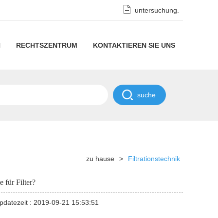
untersuchung.
N
RECHTSZENTRUM
KONTAKTIEREN SIE UNS
rationstechnik
Datenschutzhinweise
ernehmens
Geheimhaltungsrichtlinie
ichten
strielle
ichten
zu hause
>
Filtrationstechnik
aschinen
 für Filter?
pdatezeit : 2019-09-21 15:53:51