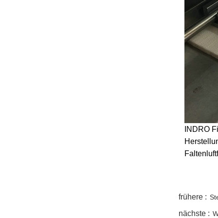
INDRO Fil
Herstellun
Faltenluft
twitter
whatsapp
pinterest
tumblr
linkedin
frühere :
St
nächste :
W