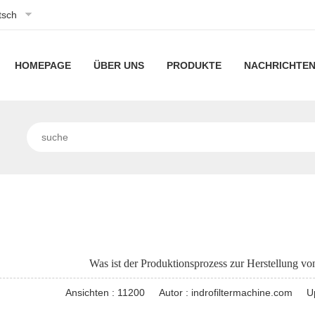
tsch
HOMEPAGE
ÜBER UNS
PRODUKTE
NACHRICHTE
Über
Maschinen
Filt
uns
mit
Unsere
Filtermaschinen
Unt
gefalteten
Technologie
mit
Nachr
Linie
Indu
Filterpatronen
hohem
der
Nachr
Schwimmbad-/Spa-
Durchfluss
Kapselfilterkartuschenm
Plisseefilteranlagen
gefaltete
Was ist der Produktionsprozess zur Herstellung von
Luftfiltermaschinen
Taschenluftfiltergerät
Ansichten : 11200
Autor : indrofiltermachine.com
U
Maschinen