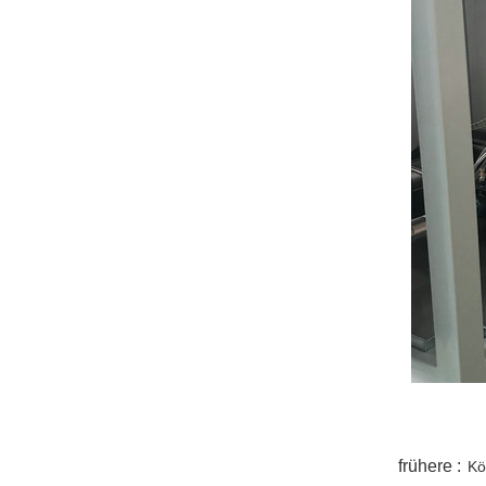
twitter
whatsapp
pinterest
tumblr
linkedin
frühere :
Kö