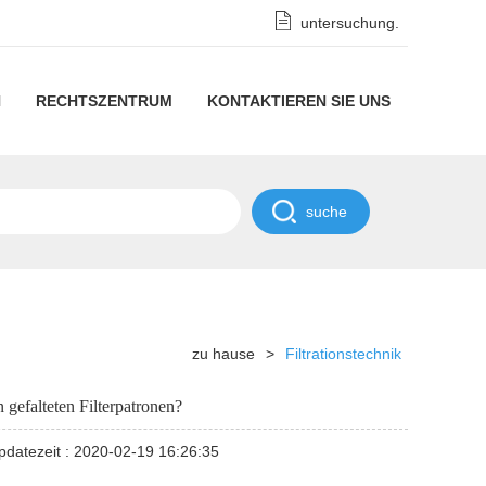
untersuchung.
N
RECHTSZENTRUM
KONTAKTIEREN SIE UNS
rationstechnik
Datenschutzhinweise
ernehmens
Geheimhaltungsrichtlinie
ichten
strielle
ichten
zu hause
>
Filtrationstechnik
aschinen
 gefalteten Filterpatronen?
pdatezeit : 2020-02-19 16:26:35