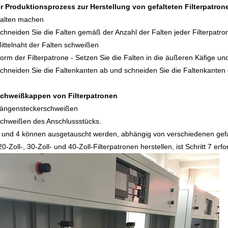
er Produktionsprozess zur Herstellung von gefalteten Filterpatro
für
Maschinen
 Falten machen
 Schneiden Sie die Falten gemäß der Anzahl der Falten jeder Filterpatro
Staubfilterpatronen
für
Wickelfilterkerzenmasc
Mittelnaht der Falten schweißen
 Form der Filterpatrone - Setzen Sie die Falten in die äußeren Käfige un
schmelzgeblasene
Filterbeutelmaschinen
 Schneiden Sie die Faltenkanten ab und schneiden Sie die Faltenkanten
Filter
Filterpaketmaschinen
chweißkappen von Filterpatronen
 Längensteckerschweißen
Schweißer
 Schweißen des Anschlussstücks.
für
Filtereinsatz,
 3 und 4 können ausgetauscht werden, abhängig von verschiedenen gefal
-Zoll-, 30-Zoll- und 40-Zoll-Filterpatronen herstellen, ist Schritt 7 erfor
Kunststoffrohrteile
der
Teile
herstellt