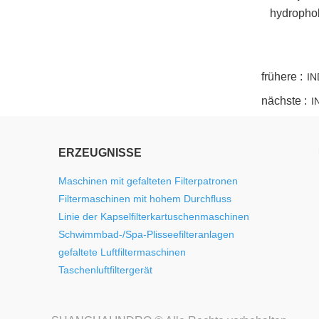
hydrophob
twitter
whatsapp
pinterest
tumblr
linkedin
frühere :
IN
nächste :
I
ERZEUGNISSE
Maschinen mit gefalteten Filterpatronen
Filtermaschinen mit hohem Durchfluss
Linie der Kapselfilterkartuschenmaschinen
Schwimmbad-/Spa-Plisseefilteranlagen
gefaltete Luftfiltermaschinen
Taschenluftfiltergerät