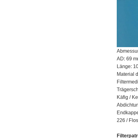
Abmessung
AD: 69 
Länge: 10 
Material 
Filterme
Trägersch
Käfig / K
Abdichtun
Endkappent
226 / Flos
Filterpa