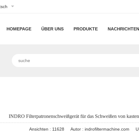
tsch
HOMEPAGE
ÜBER UNS
PRODUKTE
NACHRICHTE
Über
Maschinen
Filt
uns
mit
Unsere
Filtermaschinen
Unt
gefalteten
Technologie
mit
Nachr
Linie
Indu
Filterpatronen
hohem
der
Nachr
Schwimmbad-/Spa-
Durchfluss
Kapselfilterkartuschenm
Plisseefilteranlagen
gefaltete
INDRO Filterpatronenschweißgerät für das Schweißen von kaste
Luftfiltermaschinen
Taschenluftfiltergerät
Ansichten : 11628
Autor : indrofiltermachine.com
U
Maschinen