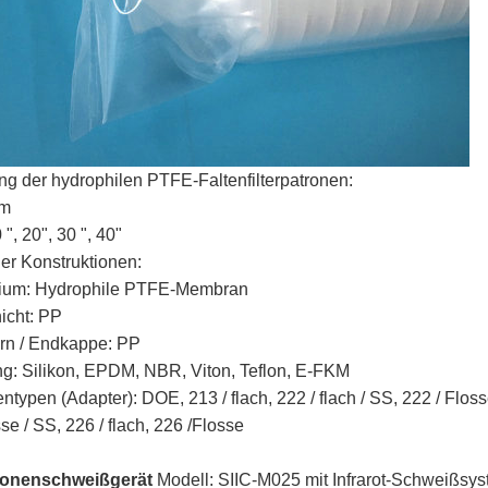
 der hydrophilen PTFE-Faltenfilterpatronen:
mm
", 20", 30 ", 40"
der Konstruktionen:
dium: Hydrophile PTFE-Membran
icht: PP
ern / Endkappe: PP
g: Silikon, EPDM, NBR, Viton, Teflon, E-FKM
ypen (Adapter): DOE, 213 / flach, 222 / flach / SS, 222 / Flosse 
se / SS, 226 / flach, 226 /Flosse
tronenschweißgerät
Modell:
SIIC-M025
mit
Infrarot-Schweißsy