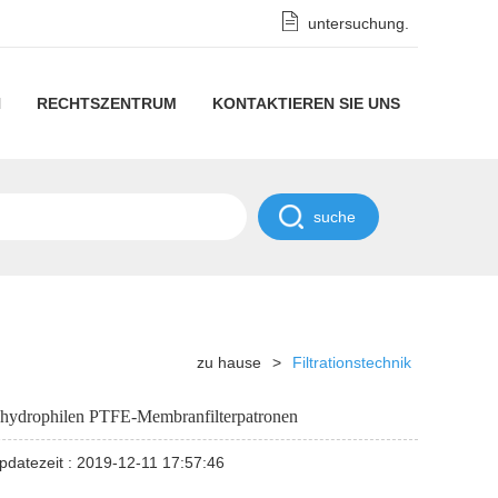
untersuchung.
N
RECHTSZENTRUM
KONTAKTIEREN SIE UNS
rationstechnik
Datenschutzhinweise
ernehmens
Geheimhaltungsrichtlinie
ichten
strielle
ichten
zu hause
>
Filtrationstechnik
aschinen
nhydrophilen PTFE-Membranfilterpatronen
pdatezeit : 2019-12-11 17:57:46