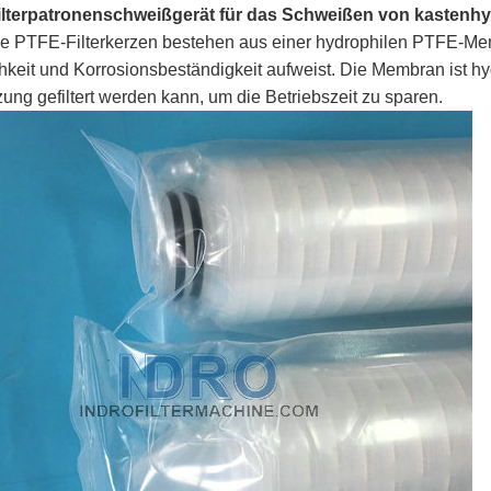
lterpatronenschweißgerät für das Schweißen von kastenh
für
Maschinen
le PTFE-Filterkerzen bestehen aus einer hydrophilen PTFE-Me
chkeit und Korrosionsbeständigkeit aufweist. Die Membran ist hy
Staubfilterpatronen
für
Wickelfilterkerzenmasc
ung gefiltert werden kann, um die Betriebszeit zu sparen.
schmelzgeblasene
Filterbeutelmaschinen
Filter
Filterpaketmaschinen
Schweißer
für
Filtereinsatz,
Kunststoffrohrteile
der
Teile
herstellt